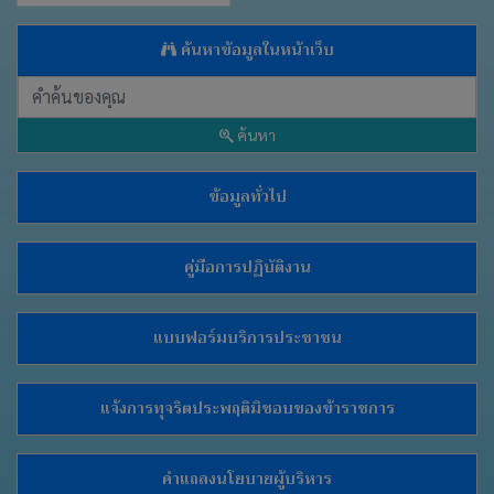
จัด
จ้าง
ค้นหาข้อมูลในหน้าเว็บ
ข่าว
ประชาสัมพันธ์
ค้นหา
ส่วน
ราชการ
ภายใน
ข้อมูลทั่วไป
งาน
กิจการ
คู่มือการปฏิบัติงาน
สภา
และ
ระเบียบวาระ
แบบฟอร์มบริการประชาชน
ทั่วไป
แจ้งการทุจริตประพฤติมิชอบของข้าราชการ
คลัง
ภาพ
กิจกรรม
คำแถลงนโยบายผู้บริหาร