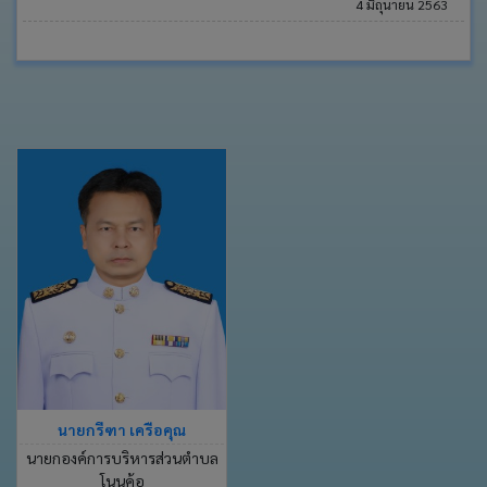
4 มิถุนายน 2563
ช่อง
ทางการ
ติดต่อ
E-
Service
การ
แสดง
ความ
คิด
เห็น
ของ
ประชาชน
กฎหมาย
ที่
เกี่ยวข้อง
นายกรีฑา เครือคุณ
ข่าว
นายกองค์การบริหารส่วนตำบล
จัด
โนนค้อ
ซื้อ