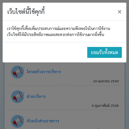
×
เว็บไซต์นี้ใช้คุกกี้
เราใช้คุกกี้เพื่อเพิ่มประสบการณ์และความพึงพอใจในการใช้งาน
หน้า
ต. โนนค้อ
เว็บไซต์ให้มีประสิทธิภาพและสะดวกต่อการใช้งานมากยิ่งขึ้น
หลัก
โครงสร้างองค์กร
โครงสร้าง
ยอมรับทั้งหมด
องค์กร
ประกาศ
โครงสร้างการบริหาร
งาน
20 เมษายน 2569
บริหาร
และ
พัฒนา
ฝ่ายบริหาร
ทรัพยากร
6 กุมภาพันธ์ 2568
บุคคล
อำนาจ
หัวหน้าส่วนราชการ
หน้าที่