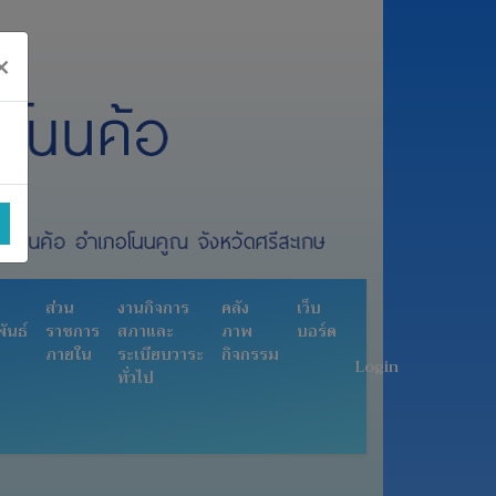
×
ส่วน
งานกิจการ
คลัง
เว็บ
ันธ์
ราชการ
สภาและ
ภาพ
บอร์ด
ภายใน
ระเบียบวาระ
กิจกรรม
Login
ทั่วไป