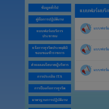
ช่อง
ข้อมูลทั่วไป
แบบฟอร์มบริ
ทางการ
ติดต่อ
คู่มือการปฏิบัติงาน
E-
แบบฟอร์ม
Service
แบบฟอร์มบริการ
ประชาชน
การ
แสดง
แจ้งการทุจริตประพฤติมิ
แบบฟอร์มบ
ความ
ชอบของข้าราชการ
คิด
เห็น
คำแถลงนโยบายผู้บริหาร
ของ
ประชาชน
แบบฟอร์มบ
การประเมิน ITA
กฎหมาย
ที่
การป้องกันการทุจริต
เกี่ยวข้อง
ข่าว
มาตรฐานการปฏิบัติงาน
จัด
ซื้อ