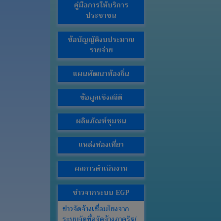
คู่มือการให้บริการ
จัด
ประชาชน
จ้าง
ข่าว
ข้อบัญญัติงบประมาณ
ประชาสัมพันธ์
รายจ่าย
ส่วน
แผนพัฒนาท้องถิ่น
ราชการ
ภายใน
ข้อมูลเชิงสถิติ
งาน
กิจการ
ผลิตภัณฑ์ชุมชน
สภา
และ
แหล่งท่องเที่ยว
ระเบียบวาระ
ทั่วไป
ผลการดำเนินงาน
คลัง
ข่าวจากระบบ EGP
ภาพ
กิจกรรม
ข่าวจัดจ้างเชื่อมโยงจาก
ระบบจัดซื้อจัดจ้างภาครัฐ(