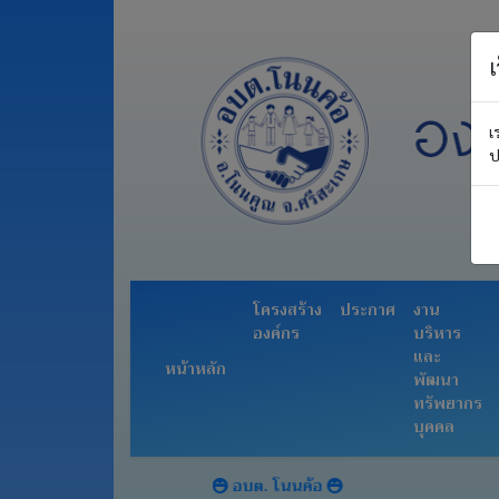
เ
หน้า
เ
หลัก
ป
โครงสร้าง
องค์กร
ประกาศ
งาน
โครงสร้าง
ประกาศ
งาน
บริหาร
องค์กร
บริหาร
และ
และ
หน้าหลัก
พัฒนา
พัฒนา
ทรัพยากร
ทรัพยากร
บุคคล
บุคคล
อำนาจ
หน้าที่
อบต. โนนค้อ