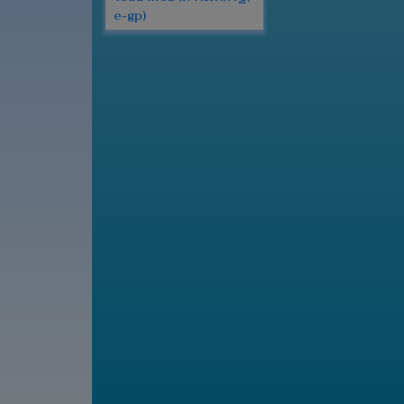
e-gp)
เว็บ
บอร์ด
Login