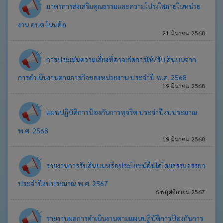
มาตรการส่งเสริมคุณธรรมและความโปร่งใสภายในหน่วย
จัด
จ้าง
งาน อบต.โนนค้อ
21 มีนาคม 2568
ข่าว
ประชาสัมพันธ์
การประเมินความเสี่ยงที่อาจเกิดการให้/รับ สินบนจาก
ส่วน
ราชการ
การดำเนินงานตามภารกิจของหน่วยงาน ประจำปี พ.ศ. 2568
19 มีนาคม 2568
ภายใน
งาน
แผนปฏิบัติการป้องกันการทุจริต ประจำปีงบประมาณ
กิจการ
สภา
พ.ศ. 2568
และ
19 มีนาคม 2568
ระเบียบวาระ
ทั่วไป
รายงานการรับสินบนหรือประโยชน์อื่นใดโดยธรรมจรรยา
ประจำปีงบประมาณ พ.ศ. 2567
คลัง
6 พฤศจิกายน 2567
ภาพ
กิจกรรม
รายงานผลการดำเนินงานตามแผนปฏิบัติการป้องกันการ