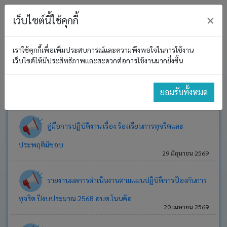
×
เว็บไซต์นี้ใช้คุกกี้
เราใช้คุกกี้เพื่อเพิ่มประสบการณ์และความพึงพอใจในการใช้งาน
หน้า
อบต. โน
เว็บไซต์ให้มีประสิทธิภาพและสะดวกต่อการใช้งานมากยิ่งขึ้น
หลัก
การป้องกันการทุจริต
โครงสร้าง
ยอมรับทั้งหมด
องค์กร
ประกาศ
คู่มือการปฏิบัติงาน เรื่อง ร้องเรียนการทุจริตและ
งาน
ประพฤติมิชอบ
บริหาร
29 มิถุนายน 2569
และ
พัฒนา
ทรัพยากร
รายงานผลการดำเนินงานตามแผนปฏิบัติการป้องกันการ
บุคคล
ทุจริต ปีงบประมาณ 2568 อบต.โนนค้อ
20 เมษายน 2569
อำนาจ
หน้าที่