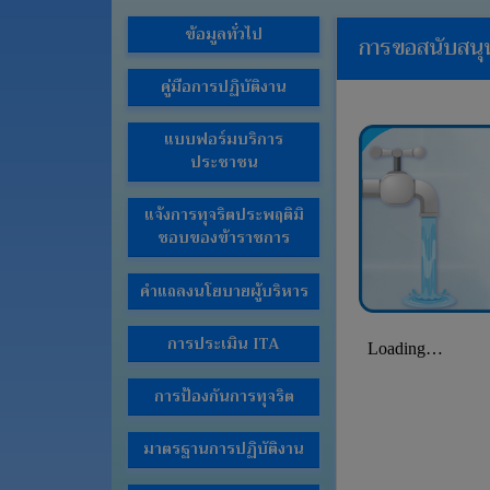
ช่อง
ข้อมูลทั่วไป
การขอสนับสนุน
ทางการ
ติดต่อ
คู่มือการปฏิบัติงาน
E-
Service
แบบฟอร์มบริการ
ประชาชน
การ
แสดง
แจ้งการทุจริตประพฤติมิ
ความ
ชอบของข้าราชการ
คิด
เห็น
คำแถลงนโยบายผู้บริหาร
ของ
ประชาชน
การประเมิน ITA
กฎหมาย
ที่
การป้องกันการทุจริต
เกี่ยวข้อง
ข่าว
มาตรฐานการปฏิบัติงาน
จัด
ซื้อ