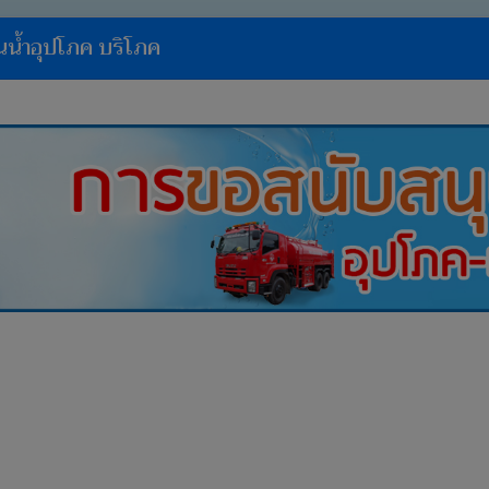
น้ำอุปโภค บริโภค