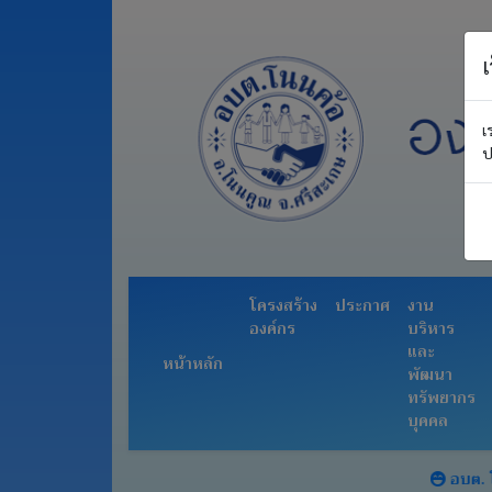
เ
หน้า
เ
หลัก
ป
โครงสร้าง
องค์กร
ประกาศ
งาน
โครงสร้าง
ประกาศ
งาน
บริหาร
องค์กร
บริหาร
และ
และ
หน้าหลัก
พัฒนา
พัฒนา
ทรัพยากร
ทรัพยากร
บุคคล
บุคคล
อำนาจ
หน้าที่
อบต. โนนค้