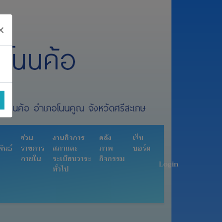
×
ส่วน
งานกิจการ
คลัง
เว็บ
ันธ์
ราชการ
สภาและ
ภาพ
บอร์ด
ภายใน
ระเบียบวาระ
กิจกรรม
Login
ทั่วไป