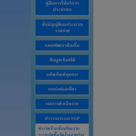
คู่มือการให้บริการ
จัด
ประชาชน
จ้าง
ข่าว
ข้อบัญญัติงบประมาณ
ประชาสัมพันธ์
รายจ่าย
ส่วน
แผนพัฒนาท้องถิ่น
ราชการ
ภายใน
ข้อมูลเชิงสถิติ
งาน
กิจการ
ผลิตภัณฑ์ชุมชน
สภา
และ
แหล่งท่องเที่ยว
ระเบียบวาระ
ทั่วไป
ผลการดำเนินงาน
คลัง
ข่าวจากระบบ EGP
ภาพ
กิจกรรม
ข่าวจัดจ้างเชื่อมโยงจาก
ระบบจัดซื้อจัดจ้างภาครัฐ(