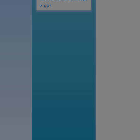
e-gp)
เว็บ
บอร์ด
Login