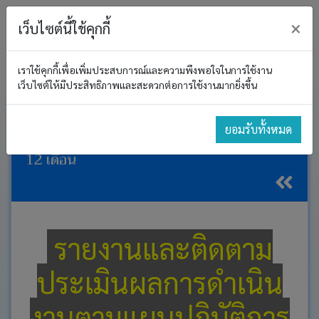
×
เว็บไซต์นี้ใช้คุกกี้
เราใช้คุกกี้เพื่อเพิ่มประสบการณ์และความพึงพอใจในการใช้งาน
หน้า
อบต. โนนค้อ
เว็บไซต์ให้มีประสิทธิภาพและสะดวกต่อการใช้งานมากยิ่งขึ้น
หลัก
รายงานและติดตามประเมินผลการดำเนินงาน
โครงสร้าง
ยอมรับทั้งหมด
ตามแผนปฏิบัติการป้องกันการทุจริต 2564 รอบ
องค์กร
12 เดือน
ประกาศ
งาน
บริหาร
และ
รายงานและติดตาม
พัฒนา
ทรัพยากร
บุคคล
ประเมินผลการดำเนิน
อำนาจ
งานตามแผนปฏิบัติการ
หน้าที่