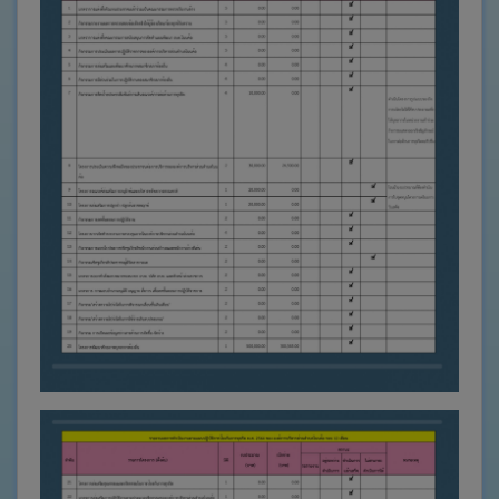
จัด
จ้าง
ข่าว
ประชาสัมพันธ์
ส่วน
ราชการ
ภายใน
งาน
กิจการ
สภา
และ
ระเบียบวาระ
ทั่วไป
คลัง
ภาพ
กิจกรรม