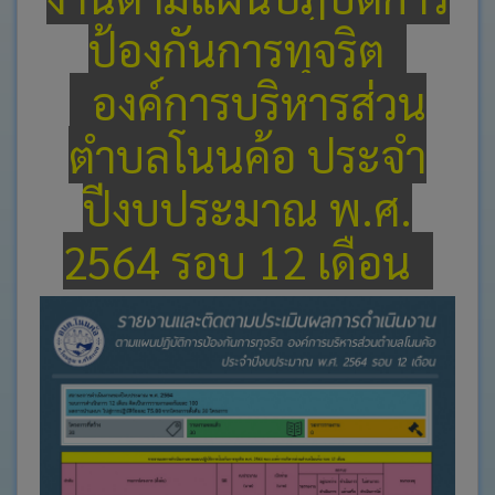
ช่อง
ป้องกันการทุจริต
ทางการ
ติดต่อ
องค์การบริหารส่วน
E-
Service
ตำบลโนนค้อ ประจำ
การ
ปีงบประมาณ พ.ศ.
แสดง
ความ
2564 รอบ 12 เดือน
คิด
เห็น
ของ
ประชาชน
กฎหมาย
ที่
เกี่ยวข้อง
ข่าว
จัด
ซื้อ