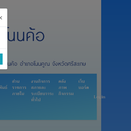
×
ส่วน
งานกิจการ
คลัง
เว็บ
ันธ์
ราชการ
สภาและ
ภาพ
บอร์ด
ภายใน
ระเบียบวาระ
กิจกรรม
Login
ทั่วไป