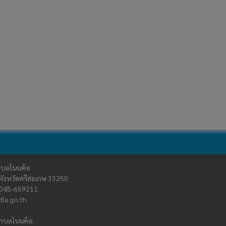
ำบลโนนค้อ
ณ จังหวัดศรีสะเกษ 33250
: 045-659211
la.go.th
ตำบลโนนค้อ