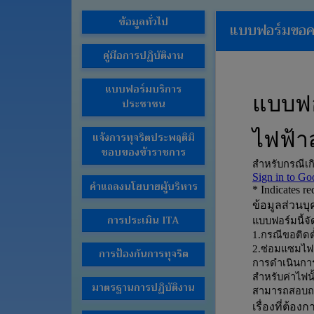
ช่อง
ข้อมูลทั่วไป
แบบฟอร์มขอควา
ทางการ
ติดต่อ
คู่มือการปฏิบัติงาน
E-
Service
แบบฟอร์มบริการ
ประชาชน
การ
แสดง
แจ้งการทุจริตประพฤติมิ
ความ
ชอบของข้าราชการ
คิด
เห็น
คำแถลงนโยบายผู้บริหาร
ของ
ประชาชน
การประเมิน ITA
กฎหมาย
ที่
การป้องกันการทุจริต
เกี่ยวข้อง
ข่าว
มาตรฐานการปฏิบัติงาน
จัด
ซื้อ