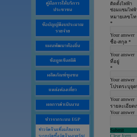
คู่มือการให้บริการ
จัด
ประชาชน
จ้าง
ข่าว
ข้อบัญญัติงบประมาณ
ประชาสัมพันธ์
รายจ่าย
ส่วน
แผนพัฒนาท้องถิ่น
ราชการ
ภายใน
ข้อมูลเชิงสถิติ
งาน
กิจการ
ผลิตภัณฑ์ชุมชน
สภา
และ
แหล่งท่องเที่ยว
ระเบียบวาระ
ทั่วไป
ผลการดำเนินงาน
คลัง
ข่าวจากระบบ EGP
ภาพ
กิจกรรม
ข่าวจัดจ้างเชื่อมโยงจาก
ระบบจัดซื้อจัดจ้างภาครัฐ(