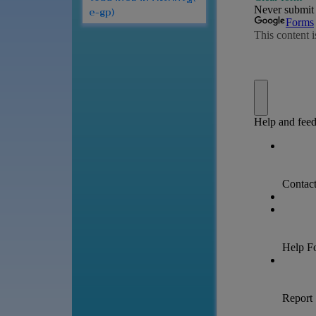
e-gp)
เว็บ
บอร์ด
Login