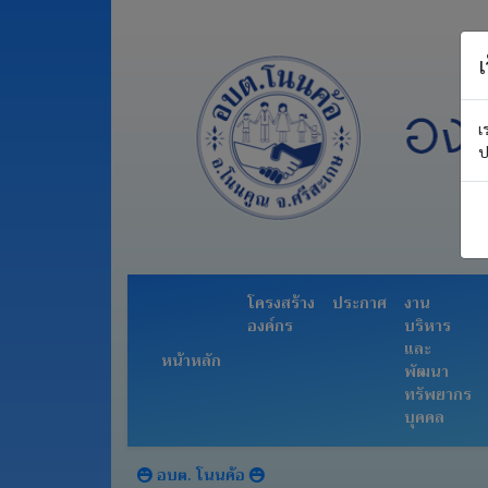
เ
หน้า
เ
หลัก
ป
โครงสร้าง
องค์กร
ประกาศ
งาน
โครงสร้าง
ประกาศ
งาน
บริหาร
องค์กร
บริหาร
และ
และ
หน้าหลัก
พัฒนา
พัฒนา
ทรัพยากร
ทรัพยากร
บุคคล
บุคคล
อำนาจ
หน้าที่
อบต. โนนค้อ