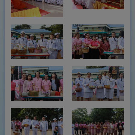
ช่อง
ทางการ
ติดต่อ
E-
Service
การ
แสดง
ความ
คิด
เห็น
ของ
ประชาชน
กฎหมาย
ที่
เกี่ยวข้อง
ข่าว
จัด
ซื้อ