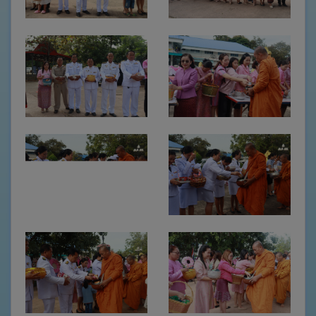
จัด
จ้าง
ข่าว
ประชาสัมพันธ์
ส่วน
ราชการ
ภายใน
งาน
กิจการ
สภา
และ
ระเบียบวาระ
ทั่วไป
คลัง
ภาพ
กิจกรรม