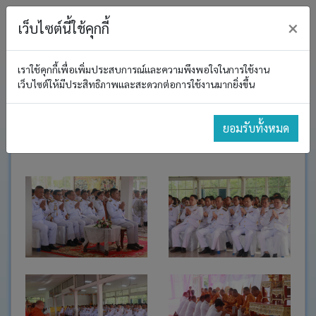
×
เว็บไซต์นี้ใช้คุกกี้
เราใช้คุกกี้เพื่อเพิ่มประสบการณ์และความพึงพอใจในการใช้งาน
หน้า
อบต. โนนค้อ
เว็บไซต์ให้มีประสิทธิภาพและสะดวกต่อการใช้งานมากยิ่งขึ้น
หลัก
วันปิยมหาราช
โครงสร้าง
ยอมรับทั้งหมด
องค์กร
ประกาศ
งาน
บริหาร
และ
พัฒนา
ทรัพยากร
บุคคล
อำนาจ
หน้าที่