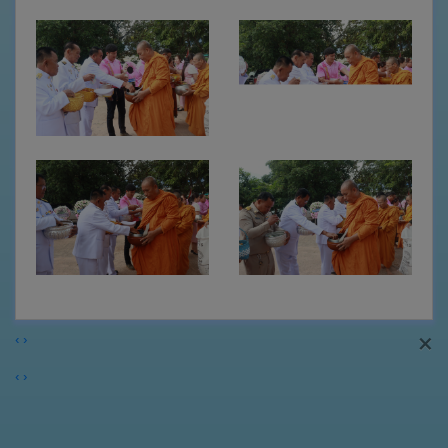
เว็บ
บอร์ด
Login
×
‹
›
‹
›